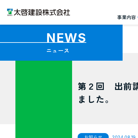
事業内容
NEWS
SOLUTION
i-Construction
PRODUCTS
COMPANY
ニュース
事業内容
i-Constructionへの取り組み
技術・製品紹介
企業情報
事業内容一覧
i-Constructionへの取り組み一覧
技術・製品紹介一覧
企業情報TOP
第２回 出前
ました。
土木事業
BIM/CIMの活用
JAIRA赤外線法劣化調査
経営理念・代表挨拶
会
お知らせ
2024.08.19