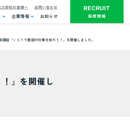
協力会社の皆様へ
お問い合わせ
RECRUIT
介
企業情報
お知らせ
採用情報
前講座「ＩＣＴで建設の仕事を知ろう！」を開催しました。
う！」を開催し
不動産開発事業
システム建築
グループ会社