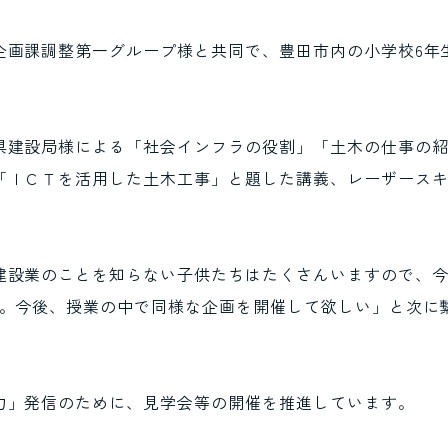
企画課調整第一グループ様と共同で、豊田市内の小学校6年
R活動
再生可能エネルギー事業
紫外線劣化防止剤
SDGs
県建設局様による「社会インフラの役割」「土木の仕事の
「ＩＣＴを活用した土木工事」と題した講義、レーザース
建設業のことを知らない子供たちはたくさんいますので、今
た。今後、授業の中で同様な企画を開催して欲しい」と次に
力」発信のために、見学会等の開催を推進しています。