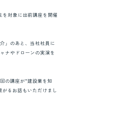
生を対象に出前講座を開催
アグリ事業
ファイバーシート
アティックアート活動
天井システム
活動
紹介」のあと、当社社員に
キャナやドローンの実演を
回の講座が“建設業を知
繋がるお話もいただけまし