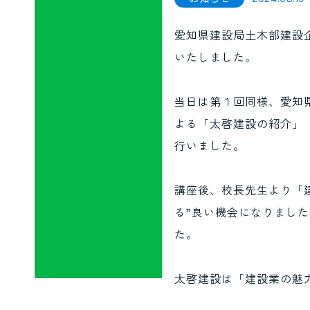
愛知県建設局土木部建設
住宅事業
潤王（うるおう）
品質安全管理
CS
いたしました。
当日は第１回同様、愛知
よる「太啓建設の紹介」
行いました。
講座後、校長先生より「
る”良い機会になりまし
た。
太啓建設は「建設業の魅