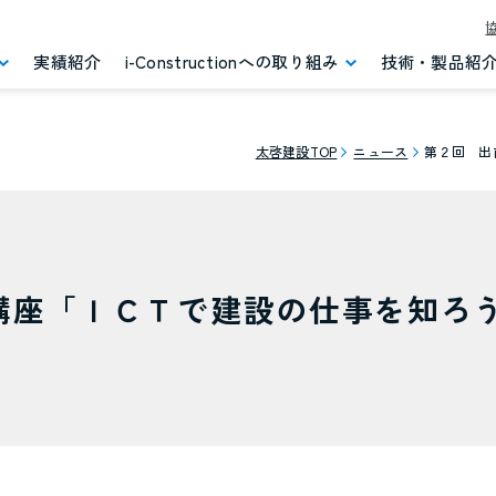
実績紹介
i-Constructionへの取り組み
技術・製品紹
太啓建設TOP
ニュース
第２回 出
講座「ＩＣＴで建設の仕事を知ろ
社概要
建築事業
早期交通開放型
沿革
ICT活用工事
コンクリート舗装