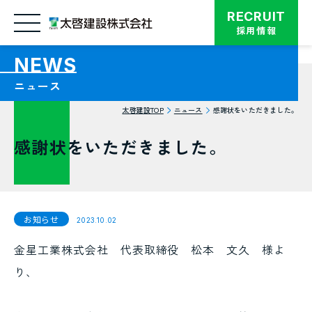
RECRUIT
採用情報
NEWS
TOP
ニュース
事業内容
太啓建設TOP
ニュース
感謝状をいただきました。
実績紹介
感謝状をいただきました。
i-Constructionへの取り組み
技術・製品紹介
お知らせ
2023.10.02
企業情報
金星工業株式会社 代表取締役 松本 文久 様よ
り、
機材センター
お知らせ